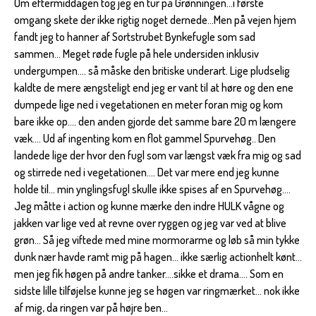
Om eftermiddagen tog jeg en tur på Grønningen...i første
omgang skete der ikke rigtig noget dernede...Men på vejen hjem
fandt jeg to hanner af Sortstrubet Bynkefugle som sad
sammen... Meget røde fugle på hele undersiden inklusiv
undergumpen.... så måske den britiske underart. Lige pludselig
kaldte de mere ængsteligt end jeg er vant til at høre og den ene
dumpede lige ned i vegetationen en meter foran mig og kom
bare ikke op.... den anden gjorde det samme bare 20 m længere
væk.... Ud af ingenting kom en flot gammel Spurvehøg.. Den
landede lige der hvor den fugl som var længst væk fra mig og sad
og stirrede ned i vegetationen.... Det var mere end jeg kunne
holde til... min ynglingsfugl skulle ikke spises af en Spurvehøg....
Jeg måtte i action og kunne mærke den indre HULK vågne og
jakken var lige ved at revne over ryggen og jeg var ved at blive
grøn... Så jeg viftede med mine mormorarme og løb så min tykke
dunk nær havde ramt mig på hagen... ikke særlig actionhelt kønt...
men jeg fik høgen på andre tanker....sikke et drama.... Som en
sidste lille tilføjelse kunne jeg se høgen var ringmærket... nok ikke
af mig, da ringen var på højre ben...