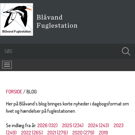
FORSIDE
BLOG
Her på Blåvand's blog bringes korte nyheder i dagbogsformat om
livet og hændelser på fuglestationen.
Se indlæg fra år:
2026 (132)
2025 (234)
2024 (243)
2023
(249)
2022 (265)
2021 (276)
2020 (279)
2019