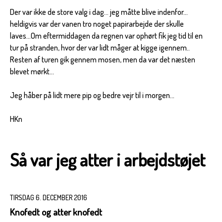
Der var ikke de store valg i dag... jeg måtte blive indenfor...
heldigvis var der vanen tro noget papirarbejde der skulle
laves...Om eftermiddagen da regnen var ophørt fik jeg tid til en
tur på stranden, hvor der var lidt måger at kigge igennem..
Resten af turen gik gennem mosen, men da var det næsten
blevet mørkt...
Jeg håber på lidt mere pip og bedre vejr til i morgen...
HKn
Så var jeg atter i arbejdstøjet
TIRSDAG 6. DECEMBER 2016
Knofedt og atter knofedt