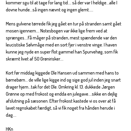
kommer sgu til at tage for lang tid.... så der var I heldige...alle I
dovne hunde...så ingen nævnt og ingen glemt.....
Mens gulvene tørrede fik jeg gået en tur på stranden samt gået
mosen igennem.... Notesbogen var ikke lige frem ved at
sprænges....Få måger på stranden, mest spændende var den
leucistiske Sølvmåge med en sort fjer i venstre vinge. I haven
kunne jeg nyde en super flot gammel han Spurvehøg, som fik
skræmt livet af 50 Grønirisker....
Kort før middag kiggede Ole Hansen ud sammen med hans to
børnebørn... de ville lige kigge ind og sige god jul inden jeg snart
drager hjem...tak for det Ole. Omkring kl. 13. dukkede Jørgen
Grønne op med frokost og endda en julegave....sikke en dejlig
afslutning på sæsonen. Efter frokost kastede vi os over at få
lavet regnskabet færdigt, så vi fik noget fra hånden herude i
dag....
HKn