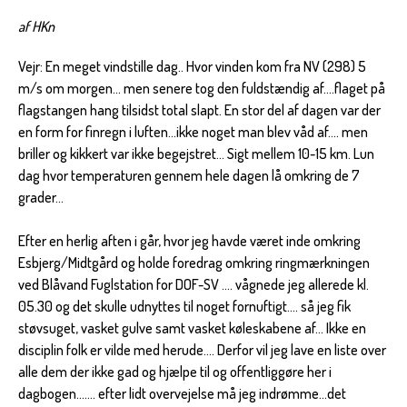
af HKn
Vejr: En meget vindstille dag.. Hvor vinden kom fra NV (298) 5
m/s om morgen... men senere tog den fuldstændig af....flaget på
flagstangen hang tilsidst total slapt. En stor del af dagen var der
en form for finregn i luften...ikke noget man blev våd af.... men
briller og kikkert var ikke begejstret... Sigt mellem 10-15 km. Lun
dag hvor temperaturen gennem hele dagen lå omkring de 7
grader...
Efter en herlig aften i går, hvor jeg havde været inde omkring
Esbjerg/Midtgård og holde foredrag omkring ringmærkningen
ved Blåvand Fuglstation for DOF-SV .... vågnede jeg allerede kl.
05.30 og det skulle udnyttes til noget fornuftigt.... så jeg fik
støvsuget, vasket gulve samt vasket køleskabene af... Ikke en
disciplin folk er vilde med herude.... Derfor vil jeg lave en liste over
alle dem der ikke gad og hjælpe til og offentliggøre her i
dagbogen....... efter lidt overvejelse må jeg indrømme...det