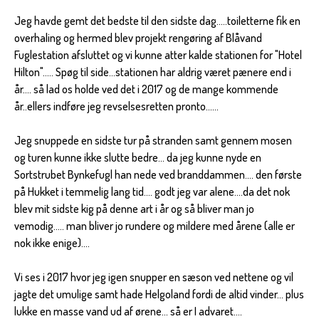
Jeg havde gemt det bedste til den sidste dag.....toiletterne fik en
overhaling og hermed blev projekt rengøring af Blåvand
Fuglestation afsluttet og vi kunne atter kalde stationen for "Hotel
Hilton"..... Spøg til side...stationen har aldrig været pænere end i
år.... så lad os holde ved det i 2017 og de mange kommende
år..ellers indføre jeg revselsesretten pronto......
Jeg snuppede en sidste tur på stranden samt gennem mosen
og turen kunne ikke slutte bedre... da jeg kunne nyde en
Sortstrubet Bynkefugl han nede ved branddammen.... den første
på Hukket i temmelig lang tid.... godt jeg var alene....da det nok
blev mit sidste kig på denne art i år og så bliver man jo
vemodig..... man bliver jo rundere og mildere med årene (alle er
nok ikke enige)....
Vi ses i 2017 hvor jeg igen snupper en sæson ved nettene og vil
jagte det umulige samt hade Helgoland fordi de altid vinder... plus
lukke en masse vand ud af ørene... så er I advaret....