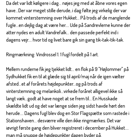
Da det var lidt køligere i dag... nøjes jeg med at åbne vores egen
have...Der var meget stille derude, i dag følte jeg virkelig der var
kommet vinterstemning over Hukket... På trods af de manglende
fugle...en dejlig dag at være her.... Ude på Sandrevlerne kunne der
atter nydes en adult Vandrefalk... den passede perfekt ind i
dagens vejr.... hvor tid og livet bare gik sin gang tik-tak-tik-tak.
Ringmærkning: Vindrossel 1. 1 fugl fordelt på 1 art.
Mellem runderne fik jeg tjekket lidt... en flok på 9 "Højlommer" på
Sydhukket fik en til at glæde sig til april/maj når de igen vælter
afsted...et af forårets højdepunkter...og på trods af
vinterstemning og melankoli...virkede foråret alligevel ikke så
langt væk...godt at have noget at se frem til... En Husskade
skældte lidt ud og det var længe siden jeg sidst havde hørt den
herude.... Dagens fugl blev dog en Stor Flagspætte som rastede i
Stationshaven... desværre ville den ikke ringmærkes. Det var
iøvrigt første gang den bliver registreret i december på Hukket....
man må snuppe de højdepunkter dagen byder på.