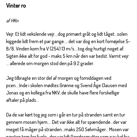
Vinter ro
af HKn
Vejr: Et lidt vekslende vejr....dog primært gråt og lidt tåget...solen
kiggede lidt frem et par gange.... det var dog en kort fornøjelse 5-
8/8. Vinden kom fra V (254) 13 m/s....tog dog hurtigt noget af.
Sigten ikke alt for god - maks 5 km når den var bedst. Varmt vejr
... allerede om morgen stod den på 9.2 grader.
Jeg tilbragte en stor del af morgen og fomiddagen ved
pcen....Inde i skolen mødtes Grønne og Svend Åge Clausen med
Jonas og en kollega fra NKV, de skulle have flere forskellige
aftaler på plads...
Da de var kørt tog jeg som i går en tur på stranden samt en tur
gennem mosen hjem.... Det var ikke alt for spændende...der var
meget få måger på stranden...maks 250 Sølvmåger... Mosen var
næsten tom for fugle...der var lidt Gærdesmutter som gav lyd fra