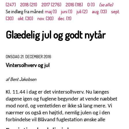
(247)
2018 (211)
2017 (276)
2016 (118)
0 (1)
(se alle)
Se indlæg fra måned:
maj (1)
juni (1)
juli (2)
aug. (13)
sept.
(30)
okt. (30)
nov. (30)
dec. (11)
Glædelig jul og godt nytår
ONSDAG 21. DECEMBER 2016
Vintersolhverv og jul
af Bent Jakobsen
Kl. 11.44 i dag er det vintersolhverv. Nu længes
dagene igen og fuglene begynder at vende næbbet
mod nord, og ventetiden er ikke så lang mere. Vi
nærmer os også en højtid, nemlig julen og i den
forbindelse vil Blåvand fuglestation ønske alle