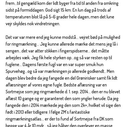
frem...til gengæld kom der lidt byger fra tid til anden fra omkring
sidst på formiddagen. God sigt 15 km. En lun dag på trods af
temperaturen blot lå på 5-6 grader hele dagen, men det lune
vejr skyldes nok vindretningen.
Det var var mere end jeg kunne modstå... vejret bød på mulighed
for ringmærkning... Jeg kunne allerede mærke det mens jeg lå i
sengen...det var atter stikken i fingerspidserne... det måtte
arbejdes væk. Jeg fik hele styrken op...og så var resten op til
fuglene... Dagens første fugl var en var super smuk hun
Spurvehøg...og så var mærkningen jo allerede godkendt.. Men
dagen blev bedre da jeg fangede en del Grønirisker samt fik lidt
aflæsninger af vores egne fugle. Bedste aflæsning var en
Sortmejse som jeg ringmærkede d. 1. sep. 2014... den er nu blevet
aflæst 10 gange og er garanteret den som yngler herude. Da jeg
fangede den i 2014 mærkede jeg den som 2k+, hvilket vil sige den
født i 2013 eller tidligere. I følge ZM`s fantastiske
ringmærkningsatlas... er der to fund af Sortmejse fra DK som
begge var 4 år 10 mdr... så jeg håber den overlever en masse