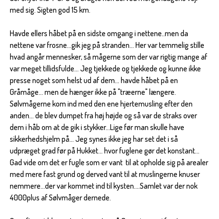
med sig. Sigten god 15 km.
Havde ellers håbet på en sidste omgang i nettene..men da
nettene var frosne...gik jeg på stranden... Her var temmelig stille
hvad angår mennesker, så mågerne som der var rigtig mange af
var meget tillidsfulde... Jeg tjekkede og tjekkede og kunne ikke
presse noget som helst ud af dem... havde håbet på en
Gråmåge... men de hænger ikke på "træerne" længere.
Sølvmågerne kom ind med den ene hjertemusling efter den
anden... de blev dumpet fra høj højde og så var de straks over
dem i håb om at de gik i stykker...Lige før man skulle have
sikkerhedshjelm på... Jeg synes ikke jeg har set det i så
udpræget grad før på Hukket... hvor fuglene gør det konstant...
Gad vide om det er fugle som er vant til at opholde sig på arealer
med mere fast grund og derved vant til at muslingerne knuser
nemmere...der var kommet ind til kysten....Samlet var der nok
4000plus af Sølvmåger dernede.