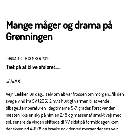
Mange måger og drama på
Grønningen
LØRDAG 3. DECEMBER 2016
Tæt på at blive afsløret......
af HULK
Vejr: Lækker lun dag... selv om alt var frossen om morgen...fik den
svage vind fra SV (205) 2 m/s hurtigt varmen til at vende
tilbage..temperaturen i dagtimerne 5-7 grader. Først var der
næsten ikke en sky på himlen 2/8 og masser af smukt vejr med
sol, senere da vinden skiftede til NV sidst på formiddagen kom
der skyer ind 4-6/8 og bragte nok derved morgendagens vejr