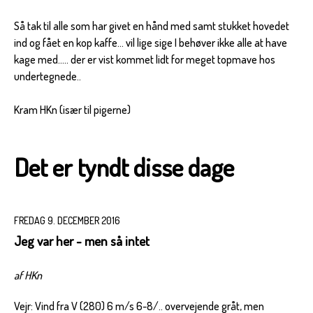
Så tak til alle som har givet en hånd med samt stukket hovedet
ind og fået en kop kaffe... vil lige sige I behøver ikke alle at have
kage med..... der er vist kommet lidt for meget topmave hos
undertegnede..
Kram HKn (især til pigerne)
Det er tyndt disse dage
FREDAG 9. DECEMBER 2016
Jeg var her - men så intet
af HKn
Vejr: Vind fra V (280) 6 m/s 6-8/.. overvejende gråt, men