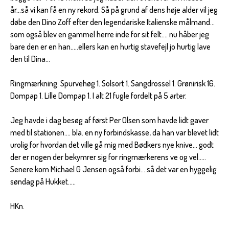
år...så vi kan få en ny rekord. Så på grund af dens høje alder vil jeg
døbe den Dino Zoff efter den legendariske Italienske målmand...
som også blev en gammel herre inde for sit felt.... nu håber jeg
bare den er en han.....ellers kan en hurtig stavefejl jo hurtig lave
den til Dina...
Ringmærkning: Spurvehøg 1. Solsort 1. Sangdrossel 1. Grønirisk 16.
Dompap 1. Lille Dompap 1. I alt 21 fugle fordelt på 5 arter.
Jeg havde i dag besøg af først Per Olsen som havde lidt gaver
med til stationen.... bla. en ny forbindskasse, da han var blevet lidt
urolig for hvordan det ville gå mig med Bødkers nye knive... godt
der er nogen der bekymrer sig for ringmærkerens ve og vel.....
Senere kom Michael G Jensen også forbi... så det var en hyggelig
søndag på Hukket.....
HKn.