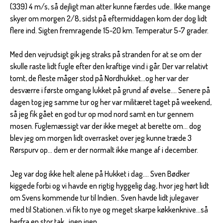
(339) 4 m/s, så dejligt man atter kunne færdes ude.. Ikke mange
skyer om morgen 2/8, sidst på eftermiddagen kom der dog lidt
flere ind. Sigten fremragende 15-20 km. Temperatur 5-7 grader.
Med den vejrudsigt gik jeg straks på stranden for at se om der
skulle raste lidt fugle efter den kraftige vind i går. Der var relativt
tomt, de fleste måger stod på Nordhukket...og her var der
desværre i første omgang lukket på grund af øvelse.... Senere på
dagen tog jeg samme tur og her var militæret taget på weekend,
så jeg fik gået en god tur op mod nord samt en tur gennem
mosen. Fuglemæssigt var der ikke meget at berette om... dog
blev jeg om morgen lidt overrasket over jeg kunne træde 3
Rørspurv op... dem er der normalt ikke mange af i december.
Jeg var dog ikke helt alene på Hukket i dag.... Sven Bødker
kiggede forbi og vi havde en rigtig hyggelig dag, hvor jeg hørt lidt
om Svens kommende tur til Indien.. Sven havde lidt julegaver
med til Stationen..vi fik to nye og meget skarpe køkkenknive...så
herfra en stor tak...igen igen...