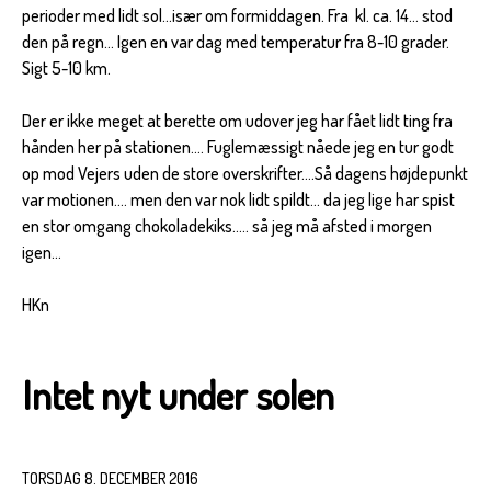
perioder med lidt sol...især om formiddagen. Fra kl. ca. 14... stod
den på regn... Igen en var dag med temperatur fra 8-10 grader.
Sigt 5-10 km.
Der er ikke meget at berette om udover jeg har fået lidt ting fra
hånden her på stationen.... Fuglemæssigt nåede jeg en tur godt
op mod Vejers uden de store overskrifter....Så dagens højdepunkt
var motionen.... men den var nok lidt spildt... da jeg lige har spist
en stor omgang chokoladekiks..... så jeg må afsted i morgen
igen...
HKn
Intet nyt under solen
TORSDAG 8. DECEMBER 2016