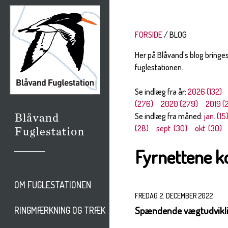
FORSIDE
BLOG
Her på Blåvand's blog bringe
fuglestationen.
Se indlæg fra år:
2026 (132)
(276)
2020 (279)
2019 (
Se indlæg fra måned:
jan. (15
(28)
sept. (30)
okt. (30)
Fyrnettene k
OM FUGLESTATIONEN
FREDAG 2. DECEMBER 2022
Spændende vægtudvikli
RINGMÆRKNING OG TRÆK