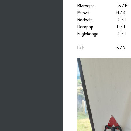
Blåmejse 5 / 0
Musvit 0 / 4
Rødhals 0 / 1
Dompap 0 / 1
Fuglekonge 0 / 1
I alt 5 / 7