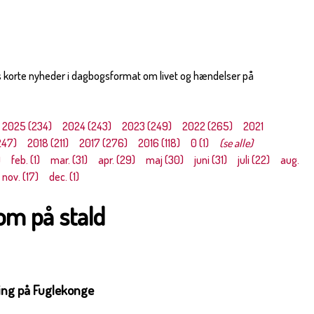
s korte nyheder i dagbogsformat om livet og hændelser på
2025 (234)
2024 (243)
2023 (249)
2022 (265)
2021
247)
2018 (211)
2017 (276)
2016 (118)
0 (1)
(se alle)
)
feb. (1)
mar. (31)
apr. (29)
maj (30)
juni (31)
juli (22)
aug.
nov. (17)
dec. (1)
om på stald
ng på Fuglekonge