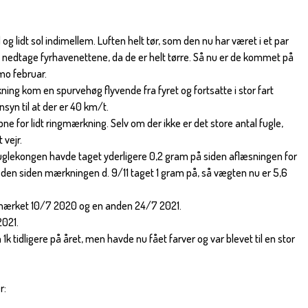
og lidt sol indimellem. Luften helt tør, som den nu har været i et par
at nedtage fyrhavenettene, da de er helt tørre. Så nu er de kommet på
mo februar.
ning kom en spurvehøg flyvende fra fyret og fortsatte i stor fart
syn til at der er 40 km/t.
ne for lidt ringmærkning. Selv om der ikke er det store antal fugle,
 vejr.
fuglekongen havde taget yderligere 0,2 gram på siden aflæsningen for
r den siden mærkningen d. 9/11 taget 1 gram på, så vægten nu er 5,6
mærket 10/7 2020 og en anden 24/7 2021.
021.
tidligere på året, men havde nu fået farver og var blevet til en stor
r: