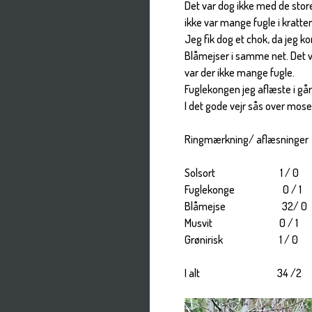
Det var dog ikke med de stor
ikke var mange fugle i kratte
Jeg fik dog et chok, da jeg ko
Blåmejser i samme net. Det v
var der ikke mange fugle.
Fuglekongen jeg aflæste i g
I det gode vejr sås over mos
Ringmærkning/ aflæsninger
Solsort 1 / 0
Fuglekonge 0 / 1
Blåmejse 32/ 0
Musvit 0 / 1
Grønirisk 1 / 0
I alt 34 /2