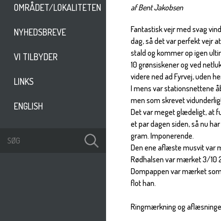
OMRÅDET/LOKALITETEN
af Bent Jakobsen
Fantastisk vejr med svag vind 
NYHEDSBREVE
dag, så det var perfekt vejr 
stald og kommer op igen ulti
VI TILBYDER
10 grønsiskener og ved netluk
videre ned ad Fyrvej, uden hen
LINKS
I mens var stationsnettene åb
men som skrevet vidunderligt
ENGLISH
Det var meget glædeligt, at 
et par dagen siden, så nu ha
gram. Imponerende.
Den ene aflæste musvit var 
Rødhalsen var mærket 3/10 2
Dompappen var mærket som 1k 
flot han.
Ringmærkning og aflæsninge