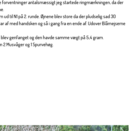
e forventninger antalsmæssigt jeg startede ringmærkningen, da der
ne.
m ud til N1 på 2. runde. Øjnene blev store da der pludselig sad 30
ar af med handsken og så i gang fra en ende af. Udover Blåmejserne
år blev genfanget og den havde samme vægt på 5,4 gram.
en 2 Musvåger og 1 Spurvehøg.