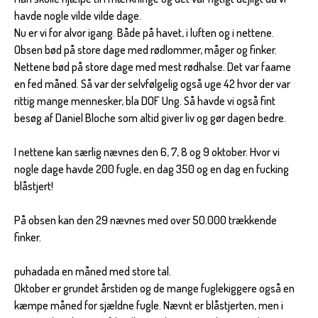
havde nogle vilde vilde dage.
Nu er vi for alvor igang. Både på havet, i luften og i nettene.
Obsen bød på store dage med rødlommer, måger og finker.
Nettene bød på store dage med mest rødhalse. Det var faame
en fed måned. Så var der selvfølgelig også uge 42 hvor der var
rittig mange mennesker, bla DOF Ung. Så havde vi også fint
besøg af Daniel Bloche som altid giver liv og gør dagen bedre.
I nettene kan særlig nævnes den 6, 7, 8 og 9 oktober. Hvor vi
nogle dage havde 200 fugle, en dag 350 og en dag en fucking
blåstjert!
På obsen kan den 29 nævnes med over 50.000 trækkende
finker.
puhadada en måned med store tal.
Oktober er grundet årstiden og de mange fuglekiggere også en
kæmpe måned for sjældne fugle. Nævnt er blåstjerten, men i