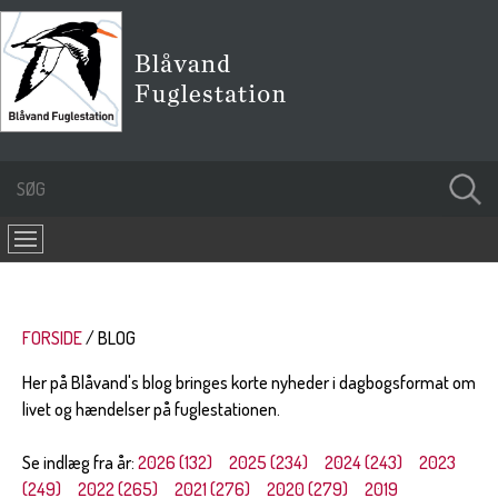
FORSIDE
BLOG
Her på Blåvand's blog bringes korte nyheder i dagbogsformat om
livet og hændelser på fuglestationen.
Se indlæg fra år:
2026 (132)
2025 (234)
2024 (243)
2023
(249)
2022 (265)
2021 (276)
2020 (279)
2019