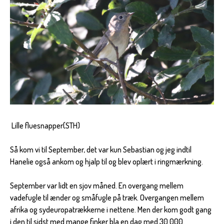
Lille fluesnapper(STH)
Så kom vi til September, det var kun Sebastian og jeg indtil
Hanelie også ankom og hjalp til og blev oplært i ringmærkning.
September var lidt en sjov måned. En overgang mellem
vadefugle til ænder og småfugle på træk. Overgangen mellem
afrika og sydeuropatrækkerne i nettene. Men der kom godt gang
i den til sidst med mange finker bla en dag med 30.000.