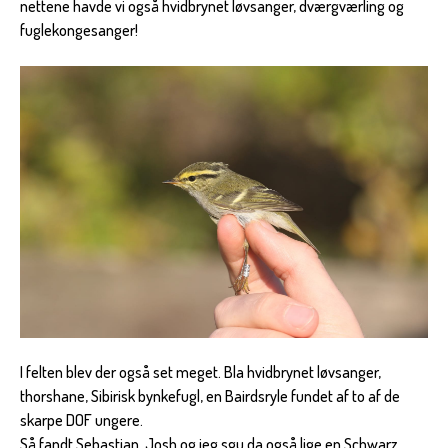
nettene havde vi også hvidbrynet løvsanger, dværgværling og
fuglekongesanger!
I felten blev der også set meget. Bla hvidbrynet løvsanger,
thorshane, Sibirisk bynkefugl, en Bairdsryle fundet af to af de
skarpe DOF ungere.
Så fandt Sebastian, Josh og jeg sgu da også lige en Schwarz