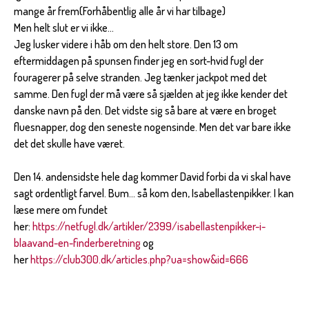
mange år frem(Forhåbentlig alle år vi har tilbage)
Men helt slut er vi ikke...
Jeg lusker videre i håb om den helt store. Den 13 om
eftermiddagen på spunsen finder jeg en sort-hvid fugl der
fouragerer på selve stranden. Jeg tænker jackpot med det
samme. Den fugl der må være så sjælden at jeg ikke kender det
danske navn på den. Det vidste sig så bare at være en broget
fluesnapper, dog den seneste nogensinde. Men det var bare ikke
det det skulle have været.
Den 14. andensidste hele dag kommer David forbi da vi skal have
sagt ordentligt farvel. Bum... så kom den, Isabellastenpikker. I kan
læse mere om fundet
her:
https://netfugl.dk/artikler/2399/isabellastenpikker-i-
blaavand-en-finderberetning
og
her
https://club300.dk/articles.php?ua=show&id=666