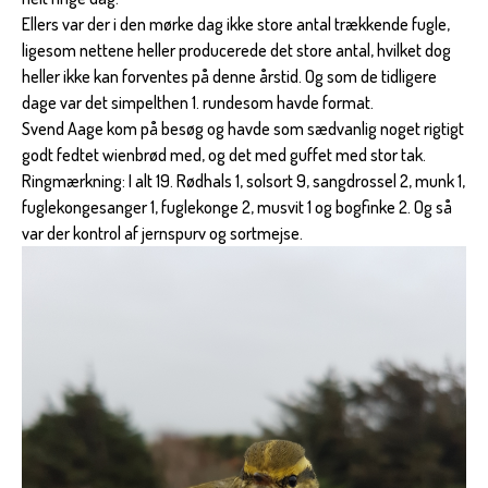
Ellers var der i den mørke dag ikke store antal trækkende fugle,
ligesom nettene heller producerede det store antal, hvilket dog
heller ikke kan forventes på denne årstid. Og som de tidligere
dage var det simpelthen 1. rundesom havde format.
Svend Aage kom på besøg og havde som sædvanlig noget rigtigt
godt fedtet wienbrød med, og det med guffet med stor tak.
Ringmærkning: I alt 19. Rødhals 1, solsort 9, sangdrossel 2, munk 1,
fuglekongesanger 1, fuglekonge 2, musvit 1 og bogfinke 2. Og så
var der kontrol af jernspurv og sortmejse.