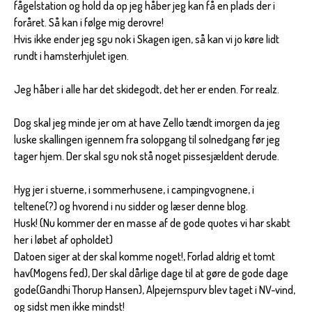
fågelstation og hold da op jeg håber jeg kan få en plads der i
foråret. Så kan i følge mig derovre!
Hvis ikke ender jeg sgu nok i Skagen igen, så kan vi jo køre lidt
rundt i hamsterhjulet igen.
Jeg håber i alle har det skidegodt, det her er enden. For realz.
Dog skal jeg minde jer om at have Zello tændt imorgen da jeg
luske skallingen igennem fra solopgang til solnedgang før jeg
tager hjem. Der skal sgu nok stå noget pissesjældent derude.
Hyg jer i stuerne, i sommerhusene, i campingvognene, i
teltene(?) og hvorend i nu sidder og læser denne blog.
Husk! (Nu kommer der en masse af de gode quotes vi har skabt
her i løbet af opholdet)
Datoen siger at der skal komme noget!, Forlad aldrig et tomt
hav(Mogens fed), Der skal dårlige dage til at gøre de gode dage
gode(Gandhi Thorup Hansen), Alpejernspurv blev taget i NV-vind,
og sidst men ikke mindst!