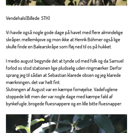
Vendehals(Billede: STH)
Vi havde også nogle gode dage på havet med flere almindelige
skråper, mellemkjove og mon ikke at Henrik Böhmer også lige
skulle finde en Balearskråpe som fløj ned til os på hukket.
I medio august begynde det at tynde ud med folk og da Samuel
forlod os stod stationen lige pludselig uden ringmærker. Derfor
sprang jeg til sådan at Sebastian klarede obsen og jeg klarede
mærkningen, det var helt fint.
Slutningen af August var en kæmpe fornøjelse. Vadefuglene
stoppede lidt men der var nogle dage med kæmpe fald af
bynkefugle, brogede fluesnappere og en lille bitte fluesnapper: