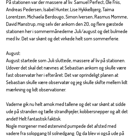
På stationen var der massere af liv. Samuel Perfect, Ole Friis,
Andreas Pedersen, Isabel Hunter, Lise Hykkelbjerg, Taïma
Lorentzen, Michaela Berdougo, Simon Iversen, Rasmus Momme,
David Manstrup, mig selv der ankom den 20, og flere gæstede
stationen her i sommermånederne Juli/august og det bulmede
med liv. Det var skønt og det virkede helt som sommerferie.
August:
August startede som Juli sluttede, massere af liv på stationen.
Udover det skal det nævnes at Sebastian ankom og skulle være
fast observatør her i efteråret. Det var oprindeligt planen at
Sebastian skulle være observatør og jeg skulle skifte mellem lidt
mærkning og lidt observationer.
Vaderne gik nu helt amok med tallene og det var skønt at sidde
ude på stranden og tælle strandhjejler, kobbersnepper og alt det
andet! Helt fantastisk faktisk.
Nogle morgener med østenvind pumpede det afsted med
vadere fra solopgang til solnedgang. Og da blev vi også ude på