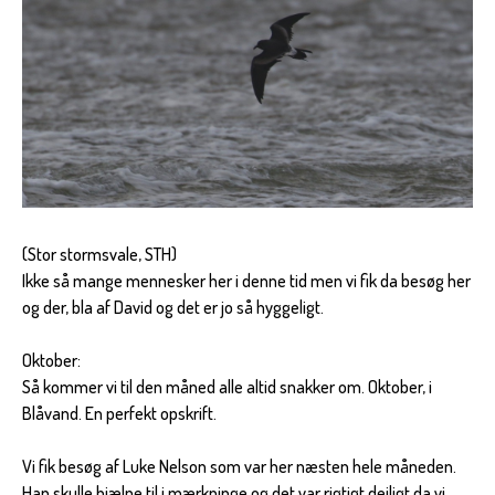
(Stor stormsvale, STH)
Ikke så mange mennesker her i denne tid men vi fik da besøg her
og der, bla af David og det er jo så hyggeligt.
Oktober:
Så kommer vi til den måned alle altid snakker om. Oktober, i
Blåvand. En perfekt opskrift.
Vi fik besøg af Luke Nelson som var her næsten hele måneden.
Han skulle hjælpe til i mærkninge og det var rigtigt dejligt da vi