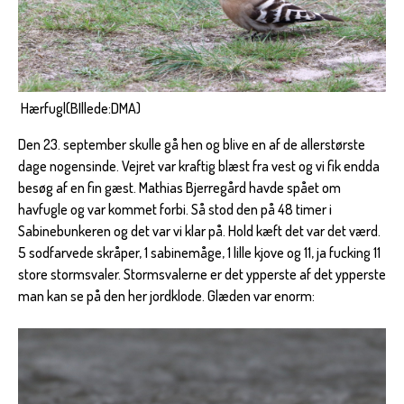
Hærfugl(BIllede:DMA)
Den 23. september skulle gå hen og blive en af de allerstørste
dage nogensinde. Vejret var kraftig blæst fra vest og vi fik endda
besøg af en fin gæst. Mathias Bjerregård havde spået om
havfugle og var kommet forbi. Så stod den på 48 timer i
Sabinebunkeren og det var vi klar på. Hold kæft det var det værd.
5 sodfarvede skråper, 1 sabinemåge, 1 lille kjove og 11, ja fucking 11
store stormsvaler. Stormsvalerne er det ypperste af det ypperste
man kan se på den her jordklode. Glæden var enorm: