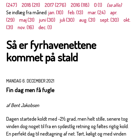
(247)
2018 (211)
2017 (276)
2016 (118)
0 (1)
(se alle)
Se indlæg fra måned:
jan. (10)
feb. (13)
mar. (24)
apr.
(29)
maj (31)
juni (30)
juli (30)
aug. (31)
sept. (30)
okt.
(31)
nov. (16)
dec. (1)
Så er fyrhavenettene
kommet på stald
MANDAG 6. DECEMBER 2021
Fin dag men få fugle
af Bent Jakobsen
Dagen startede koldt med -2½ grad, men helt stille, senere tog
vinden dog noget til fra en sydøstlig retning og føltes rigtig kold.
En perfekt dag til nedtagning af net. Tørt, køligt og med vinden