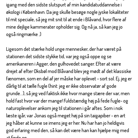
igang med den sidste slutspurt af min kandidatuddannelse i
økologi i København. Da jeg skulle besøge nogle jyske lokaliteter
til mit speciale, så jeg mit snit til at ende i Blåvand, hvor flere af
mine dejlige kammerater opholder sig. Og nå ja, så kan jeg jo
også ringmærke ;)
Ligesom det stærke hold unge mennesker, der har været på
stationen det sidste stykke tid, var jeg også oppe og se
amerikaneren i Agger, den gulhovedet sanger. Efter at være
drejet af efter Oksbøl mod Blåvand blev jeg mødt af det klassiske
fænomen, som en del af jer måske har oplevet - sort sol. Ej, jeg er
dårlig til at tælle fugle (hint: jeg er ikke observatør af gode
grunde...), så jeg ved faktisk ikke hvor mange stære der var, men
hold fast hvor var der mange! Fuldstændig høj på fede fugle- og
naturoplevelser ankom jeg til stationen i går aftes. Som i nok
læste igår, var Jonas også meget høj på sin taigapiber - en art
jeg håber at kunne se imens jeg er her. Nu har han jo heldigvis
god erfaring med den, så kan det være han kan hjælpe mig med
at finde en.