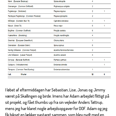
I løbet af eftermiddagen har Sebastian, Lise, Jonas og Jimmy
været på Skallingen og birde. Imens har Adam arbejdet flittigt på
sit projekt, og fået thumbs up fra sin vejleder Anders Tøttrup,
mens jeg har klaret nogle arbejdsopgaver for DOF. Adam og jeg
fik bikset en lækker pastaret sammen, som blev nydt med en