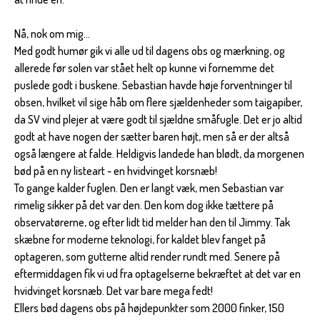
Nå, nok om mig...
Med godt humør gik vi alle ud til dagens obs og mærkning, og
allerede før solen var stået helt op kunne vi fornemme det
puslede godt i buskene. Sebastian havde høje forventninger til
obsen, hvilket vil sige håb om flere sjældenheder som taigapiber,
da SV vind plejer at være godt til sjældne småfugle. Det er jo altid
godt at have nogen der sætter baren højt, men så er der altså
også længere at falde. Heldigvis landede han blødt, da morgenen
bød på en ny listeart - en hvidvinget korsnæb!
To gange kalder fuglen. Den er langt væk, men Sebastian var
rimelig sikker på det var den. Den kom dog ikke tættere på
observatørerne, og efter lidt tid melder han den til Jimmy. Tak
skæbne for moderne teknologi, for kaldet blev fanget på
optageren, som gutterne altid render rundt med. Senere på
eftermiddagen fik vi ud fra optagelserne bekræftet at det var en
hvidvinget korsnæb. Det var bare mega fedt!
Ellers bød dagens obs på højdepunkter som 2000 finker, 150