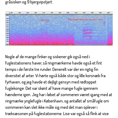
gråsisken og 9 bjergvipstjert.
Nogle af de mange finker og siskener gik også ned i
fuglestationens haver, så ringmærkerne havde også et fint
tempo i de første tre runder. Denerelt var der en rigtig fin
diversitet af arter. Vi hørte også både stor og lille korsnæb fra
fyrhaven, og jeg havde et dejligt gensyn med rødtoppet
fuglekonge. Det var skønt af have mange fugle igennem
hænderne igen. Jeg har i løbet af sommeren været igang med at
ringmærke ynglefugle i København, og antallet af småfugle om
sommeren kan slet ikke måle sig med det man oplever i
træksæsonen på fuglestationerne. Lise var også så flink at vise