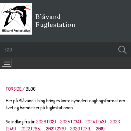
FORSIDE
BLOG
Her på Blåvand's blog bringes korte nyheder i dagbogsformat om
livet og hændelser på fuglestationen.
Se indlæg fra år:
2026 (132)
2025 (234)
2024 (243)
2023
(249)
2022 (265)
2021 (276)
2020 (279)
2019