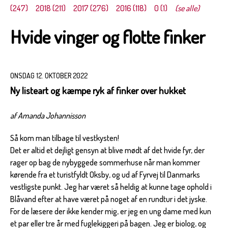
(247)
2018 (211)
2017 (276)
2016 (118)
0 (1)
(se alle)
Hvide vinger og flotte finker
ONSDAG 12. OKTOBER 2022
Ny listeart og kæmpe ryk af finker over hukket
af Amanda Johannisson
Så kom man tilbage til vestkysten!
Det er altid et dejligt gensyn at blive mødt af det hvide fyr, der
rager op bag de nybyggede sommerhuse når man kommer
kørende fra et turistfyldt Oksby, og ud af Fyrvej til Danmarks
vestligste punkt. Jeg har været så heldig at kunne tage ophold i
Blåvand efter at have været på noget af en rundtur i det jyske.
For de læsere der ikke kender mig, er jeg en ung dame med kun
et par eller tre år med fuglekiggeri på bagen. Jeg er biolog, og