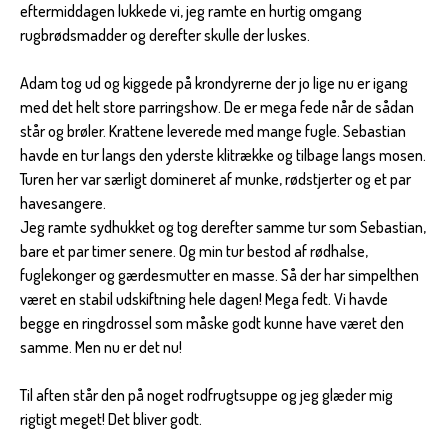
eftermiddagen lukkede vi, jeg ramte en hurtig omgang
rugbrødsmadder og derefter skulle der luskes.
Adam tog ud og kiggede på krondyrerne der jo lige nu er igang
med det helt store parringshow. De er mega fede når de sådan
står og brøler. Krattene leverede med mange fugle. Sebastian
havde en tur langs den yderste klitrække og tilbage langs mosen.
Turen her var særligt domineret af munke, rødstjerter og et par
havesangere.
Jeg ramte sydhukket og tog derefter samme tur som Sebastian,
bare et par timer senere. Og min tur bestod af rødhalse,
fuglekonger og gærdesmutter en masse. Så der har simpelthen
været en stabil udskiftning hele dagen! Mega fedt. Vi havde
begge en ringdrossel som måske godt kunne have været den
samme. Men nu er det nu!
Til aften står den på noget rodfrugtsuppe og jeg glæder mig
rigtigt meget! Det bliver godt.