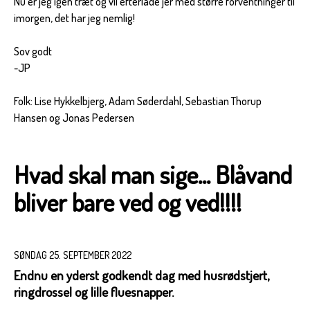
Nu er jeg igen træt og vil efterlade jer med større forventninger til
imorgen, det har jeg nemlig!
Sov godt
-JP
Folk: Lise Hykkelbjerg, Adam Søderdahl, Sebastian Thorup
Hansen og Jonas Pedersen
Hvad skal man sige... Blåvand
bliver bare ved og ved!!!!
SØNDAG 25. SEPTEMBER 2022
Endnu en yderst godkendt dag med husrødstjert,
ringdrossel og lille fluesnapper.