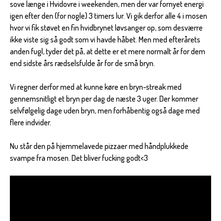
sove længe i Hvidovre i weekenden, men der var fornyet energi
igen efter den (for nogle) 3 timers lur. Vi gik derfor alle 4 i mosen
hvor vi fik støvet en fin hvidbrynet løvsanger op, som desværre
ikke viste sig så godt som vi havde håbet. Men med efterårets
anden fugl, tyder det på, at dette er et mere normalt år for dem
end sidste års rædselsfulde år for de små bryn.
Vi regner derfor med at kunne køre en bryn-streak med
gennemsnitligt et bryn per dag de næste 3 uger. Der kommer
selvfølgelig dage uden bryn, men forhåbentig også dage med
flere indvider.
Nu står den på hjemmelavede pizzaer med håndplukkede
svampe fra mosen. Det bliver fucking godt<3