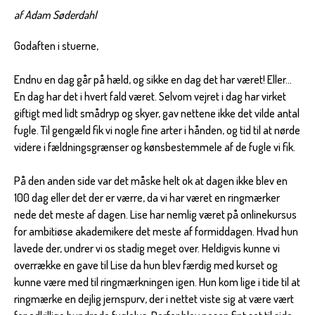
af Adam Søderdahl
Godaften i stuerne,
Endnu en dag går på hæld, og sikke en dag det har været! Eller...
En dag har det i hvert fald været. Selvom vejret i dag har virket
giftigt med lidt smådryp og skyer, gav nettene ikke det vilde antal
fugle. Til gengæld fik vi nogle fine arter i hånden, og tid til at nørde
videre i fældningsgrænser og kønsbestemmele af de fugle vi fik.
På den anden side var det måske helt ok at dagen ikke blev en
100 dag eller det der er værre, da vi har været en ringmærker
nede det meste af dagen. Lise har nemlig været på onlinekursus
for ambitiøse akademikere det meste af formiddagen. Hvad hun
lavede der, undrer vi os stadig meget over. Heldigvis kunne vi
overrække en gave til Lise da hun blev færdig med kurset og
kunne være med til ringmærkningen igen. Hun kom lige i tide til at
ringmærke en dejlig jernspurv, der i nettet viste sig at være vært