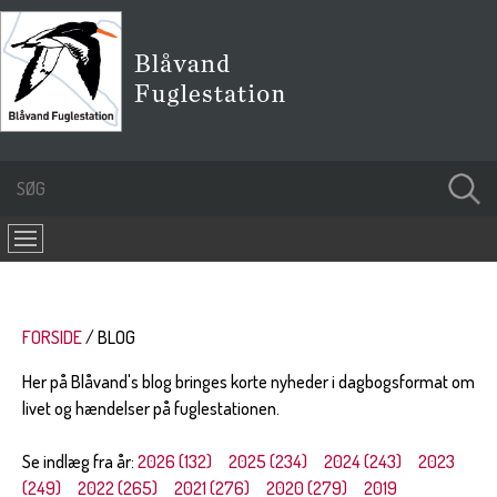
FORSIDE
BLOG
Her på Blåvand's blog bringes korte nyheder i dagbogsformat om
livet og hændelser på fuglestationen.
Se indlæg fra år:
2026 (132)
2025 (234)
2024 (243)
2023
(249)
2022 (265)
2021 (276)
2020 (279)
2019