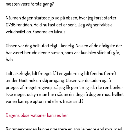
næsten være første gang?
Nå, men dagen startede jo ud på obsen, hvor jeg først starter
07:15 for tiden. Hold nu fast det er sent. Jeg vågner faktisk
veludhvilet op. Fandme en luksus.
Obsen var dog helt ufatteligt... kedelig. Nok en af de dårligste der
har været herude denne sæson, som vist kun blev slået af i går,
hah.
Lidt alkefugle, lidt (meget få) engpibere og lidt (endnu færre)
ænder. Godt nok en sløj omgang. Obsen var desuden også
præget af meget regnvejr, så jeg fik gemt mig lidt i læ i en bunker.
Ikke meget udsyn man har i sådan én. Jeg så dog en mus, hvilket
var en kæmpe optur i mit ellers triste sind:)
Dagens observationer kan ses her
Ringmærkningen kunne præstere en smule bedre end mig, med