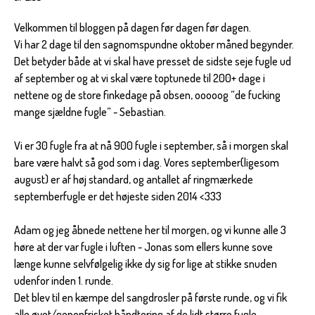
Velkommen til bloggen på dagen før dagen før dagen.
Vi har 2 dage til den sagnomspundne oktober måned begynder.
Det betyder både at vi skal have presset de sidste seje fugle ud
af september og at vi skal være toptunede til 200+ dage i
nettene og de store finkedage på obsen, ooooog ”de fucking
mange sjældne fugle” - Sebastian.
Vi er 30 fugle fra at nå 900 fugle i september, så i morgen skal
bare være halvt så god som i dag. Vores september(ligesom
august) er af høj standard, og antallet af ringmærkede
septemberfugle er det højeste siden 2014 <333
Adam og jeg åbnede nettene her til morgen, og vi kunne alle 3
høre at der var fugle i luften - Jonas som ellers kunne sove
længe kunne selvfølgelig ikke dy sig for lige at stikke snuden
udenfor inden 1. runde.
Det blev til en kæmpe del sangdrosler på første runde, og vi fik
alle øvet/genopfrisket håndtering af de lidt større fugle.