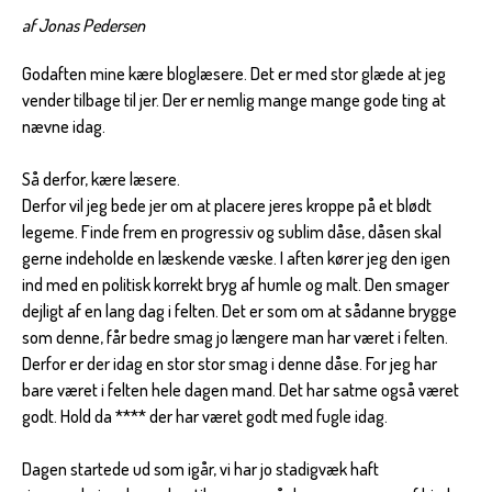
af Jonas Pedersen
Godaften mine kære bloglæsere. Det er med stor glæde at jeg
vender tilbage til jer. Der er nemlig mange mange gode ting at
nævne idag.
Så derfor, kære læsere.
Derfor vil jeg bede jer om at placere jeres kroppe på et blødt
legeme. Finde frem en progressiv og sublim dåse, dåsen skal
gerne indeholde en læskende væske. I aften kører jeg den igen
ind med en politisk korrekt bryg af humle og malt. Den smager
dejligt af en lang dag i felten. Det er som om at sådanne brygge
som denne, får bedre smag jo længere man har været i felten.
Derfor er der idag en stor stor smag i denne dåse. For jeg har
bare været i felten hele dagen mand. Det har satme også været
godt. Hold da **** der har været godt med fugle idag.
Dagen startede ud som igår, vi har jo stadigvæk haft