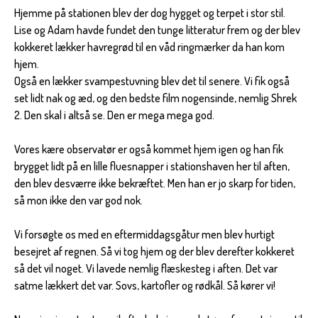
Hjemme på stationen blev der dog hygget og terpet i stor stil.
Lise og Adam havde fundet den tunge litteratur frem og der blev
kokkeret lækker havregrød til en våd ringmærker da han kom
hjem.
Også en lækker svampestuvning blev det til senere. Vi fik også
set lidt nak og æd, og den bedste film nogensinde, nemlig Shrek
2. Den skal i altså se. Den er mega mega god.
Vores kære observatør er også kommet hjem igen og han fik
brygget lidt på en lille fluesnapper i stationshaven her til aften,
den blev desværre ikke bekræftet. Men han er jo skarp for tiden,
så mon ikke den var god nok.
Vi forsøgte os med en eftermiddagsgåtur men blev hurtigt
besejret af regnen. Så vi tog hjem og der blev derefter kokkeret
så det vil noget. Vi lavede nemlig flæskesteg i aften. Det var
satme lækkert det var. Sovs, kartofler og rødkål. Så kører vi!