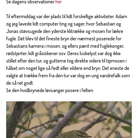
Se dagens observationer
her
Til eftermiddag var der plads til lidt forskellige aktiviteter. Adam
og jeg lavede lidt computer ting og sager, hvor Sebastian og
Jonas støvsugede den yderste klitrække og mosen for lækre
fugle. Det blev til det fineste bryn der nærmest poserede for
Sebastians kamera i mosen, og ellers pænt med fuglekonger,
rødstjerter, lidt gråsiskener osv. Deres luskelyst var dog ikke
stillet efter den tur, og gutterne tog direkte videre til tipmosen i
håbet om noget lige så fedt eller vildere end bryn. Det eneste de
valgte at trække frem fra den tur var dog en ung vandrefalk som
de så ret godt.
Se den hvidbrynede løvsanger posere i felten: