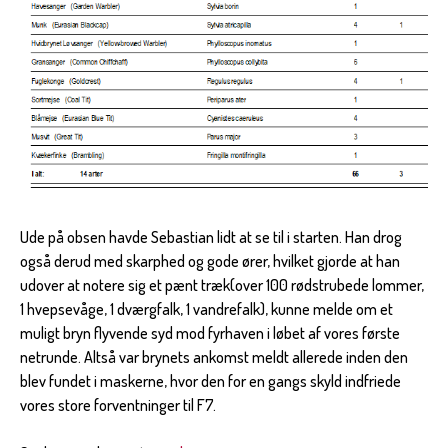
Ude på obsen havde Sebastian lidt at se til i starten. Han drog
også derud med skarphed og gode ører, hvilket gjorde at han
udover at notere sig et pænt træk(over 100 rødstrubede lommer,
1 hvepsevåge, 1 dværgfalk, 1 vandrefalk), kunne melde om et
muligt bryn flyvende syd mod fyrhaven i løbet af vores første
netrunde. Altså var brynets ankomst meldt allerede inden den
blev fundet i maskerne, hvor den for en gangs skyld indfriede
vores store forventninger til F7.