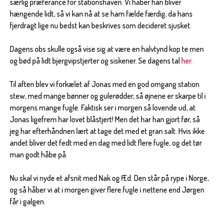
særlig præferance for stationshaven. Vi håber han bliver
hængende lidt, så vi kan nå at se ham fælde færdig, da hans
fjerdragt lige nu bedst kan beskrives som decideret sjusket.
Dagens obs skulle også vise sig at være en halvtynd kop te men
og bød på lidt bjergvipstjerter og siskener. Se dagens tal
her.
Til aften blev vi forkælet af Jonas med en god omgang station
stew, med mange bønner og gulerødder, så øjnene er skarpe til i
morgens mange fugle. Faktisk ser i morgen så lovende ud, at
Jonas ligefrem har lovet blåstjert! Men det har han gjort før, så
jeg har efterhåndnen lært at tage det med et gran salt. Hvis ikke
andet bliver det fedt med en dag med lidt flere fugle, og det tør
man godt håbe på.
Nu skal vi nyde et afsnit med Nak og Æd. Den står på rype i Norge,
og så håber vi at i morgen giver flere fugle i nettene end Jørgen
får i galgen.