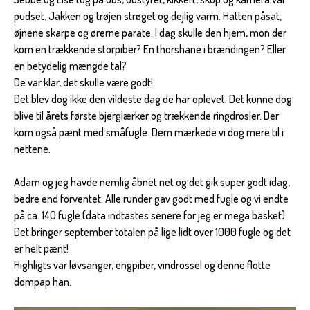
pudset. Jakken og trøjen strøget og dejlig varm. Hatten påsat,
øjnene skarpe og ørerne parate. I dag skulle den hjem, mon der
kom en trækkende storpiber? En thorshane i brændingen? Eller
en betydelig mængde tal?
De var klar, det skulle være godt!
Det blev dog ikke den vildeste dag de har oplevet. Det kunne dog
blive til årets første bjerglærker og trækkende ringdrosler. Der
kom også pænt med småfugle. Dem mærkede vi dog mere til i
nettene.
Adam og jeg havde nemlig åbnet net og det gik super godt idag,
bedre end forventet. Alle runder gav godt med fugle og vi endte
på ca. 140 fugle (data indtastes senere for jeg er mega basket)
Det bringer september totalen på lige lidt over 1000 fugle og det
er helt pænt!
Highligts var løvsanger, engpiber, vindrossel og denne flotte
dompap han.