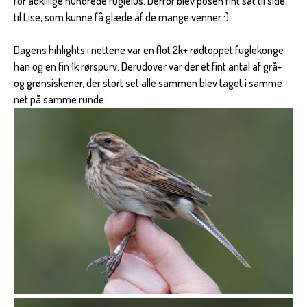
for adkillige hundrede fuglelus. Derfor blev posen fint sat til side
til Lise, som kunne få glæde af de mange venner :)
Dagens hihlights i nettene var en flot 2k+ rødtoppet fuglekonge
han og en fin 1k rørspurv. Derudover var der et fint antal af grå-
og grønsiskener, der stort set alle sammen blev taget i samme
net på samme runde.