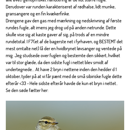
Derudover var runden karakteriseret af rødhalse, lidt munke,
gransangere og en fin kvækerfinke.
Drengene gav den gas med mærkning og nedskrivning af første
rundes fugle, alt imens jeg drog ud på anden netrunde. Dette
skulle vise sig at kaste gaver af sig, på trods af en mindre
rundetotal. I F7(et af de bagerste net i fyrhaven, og BESTEMT det
mest omtalte net) lå der en hvidbrynet løvsanger og ventede på
mig. Jeg studsede over fuglen og bestemte den sikkert, hvilket
var til stor glæde, da den sidste fugl i nettet blev smidt af
undertegnede… At have 2 bryn i nettene inden den hedder d 1
oktober, tyder på at vi får pænt med de små sibiriske fugle dette
efterår <33 - Hele sidste efterår havde de kun et bryn i nettet..
Se den søde fætter her: