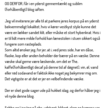
OG DERFOR, får i en yderst gennemtænkt og sublim
(forhåbentligt) blog iaften.
Jeg vil inviterere jer alle til at parkere jeres korpus på en yderst
bekvemmeligt lokalitet, hvis vi kører vestkyst style kunne det
være en lækker sandet klit, eller måske et stort hybenkrat. Hvis i
er til lidt mere milde forhold kan lænestolen i stuen sikkert også
fungere som rasteplads.
Som altid ønsker jeg, for jer, at i, ved jeres side, har en dåse,
flaske, kop eller anden beholder der bærer på en væske. Denne
væske skal gerne være læskende, om det er The,
kaffe(forhåbentligt decaf på denne tid af døgnet), vin, øl, vand
eller rød sodavand er faktisk ikke noget jeg bekymrer mig om.
Det vigtigste er at det er jer en velbefindende væske.
Der er sket gode sager ude på hukket idag, og derfor håber jeg i
vil nyde denne blog.
Sebbe og Lise tog på obs, udstyret, kikkert, skop og kamera var