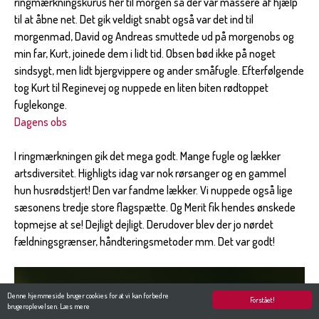
ringmærkningskurus her til morgen så der var massere af hjælp
til at åbne net. Det gik veldigt snabt også var det ind til
morgenmad, David og Andreas smuttede ud på morgenobs og
min far, Kurt, joinede dem i lidt tid. Obsen bød ikke på noget
sindsygt, men lidt bjergvippere og ander småfugle. Efterfølgende
tog Kurt til Reginevej og nuppede en liten biten rødtoppet
fuglekonge.
Dagens obs
I ringmærkningen gik det mega godt. Mange fugle og lækker
artsdiversitet. Highligts idag var nok rørsanger og en gammel
hun husrødstjert! Den var fandme lækker. Vi nuppede også lige
sæsonens tredje store flagspætte. Og Merit fik hendes ønskede
topmejse at se! Dejligt dejligt. Derudover blev der jo nørdet
fældningsgrænser, håndteringsmetoder mm. Det var godt!
Denne hjemmeside bruger cookies for at vi kan forbedre
Forstået!
brugeroplevelsen.
Læs mere